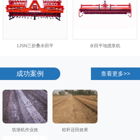
1JSN三折叠水田平
水田平地搅浆机
成功案例
查看更多>>
筑埂机作业效
秸秆还田效果