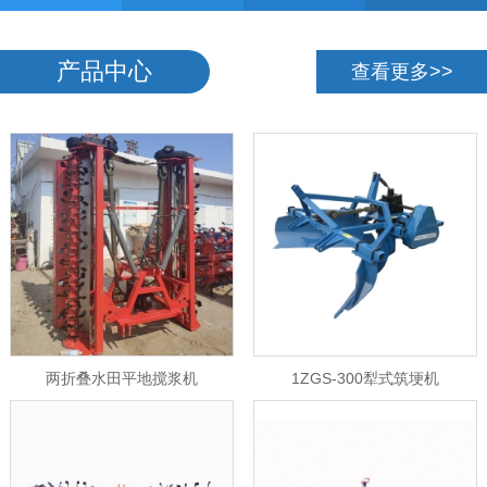
产品中心
查看更多>>
两折叠水田平地搅浆机
1ZGS-300犁式筑埂机